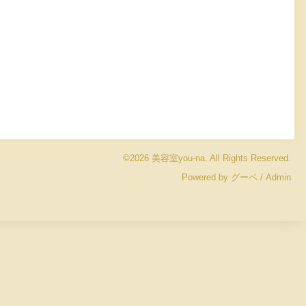
©2026
美容室you-na
. All Rights Reserved.
Powered by
グーペ
/
Admin