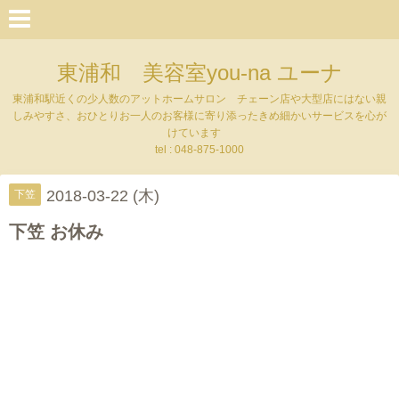
東浦和 美容室you-na ユーナ
東浦和駅近くの少人数のアットホームサロン チェーン店や大型店にはない親
しみやすさ、おひとりお一人のお客様に寄り添ったきめ細かいサービスを心が
けています
tel : 048-875-1000
2018-03-22 (木)
下笠
下笠 お休み