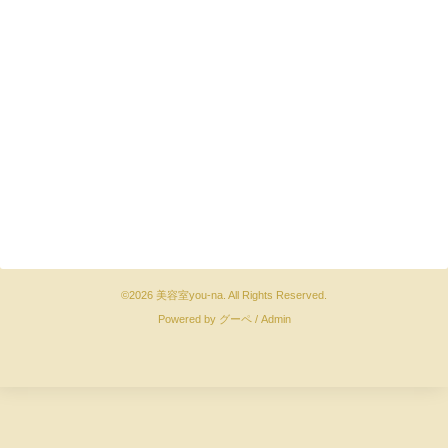
©2026
美容室you-na
. All Rights Reserved.
Powered by
グーペ
/
Admin