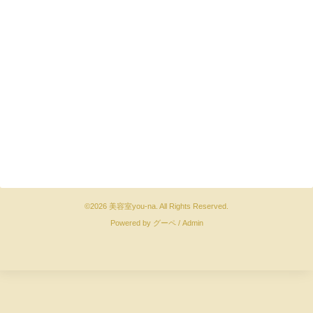
©2026
美容室you-na
. All Rights Reserved.
Powered by
グーペ
/
Admin