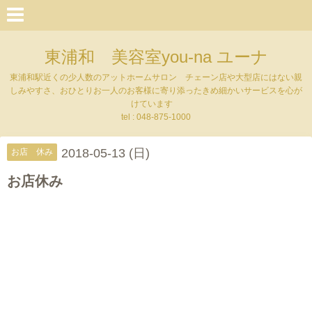
東浦和 美容室you-na ユーナ
東浦和駅近くの少人数のアットホームサロン チェーン店や大型店にはない親
しみやすさ、おひとりお一人のお客様に寄り添ったきめ細かいサービスを心が
けています
tel : 048-875-1000
2018-05-13 (日)
お店 休み
お店休み