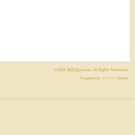
©2026
美容室you-na
. All Rights Reserved.
Powered by
グーペ
/
Admin