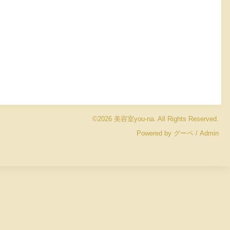
©2026
美容室you-na
. All Rights Reserved.
Powered by
グーペ
/
Admin