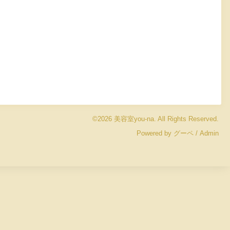
©2026
美容室you-na
. All Rights Reserved.
Powered by
グーペ
/
Admin