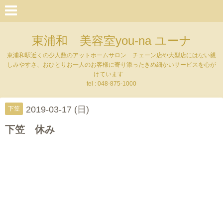
東浦和 美容室you-na ユーナ
東浦和駅近くの少人数のアットホームサロン チェーン店や大型店にはない親
しみやすさ、おひとりお一人のお客様に寄り添ったきめ細かいサービスを心が
けています
tel : 048-875-1000
2019-03-17 (日)
下笠
下笠 休み