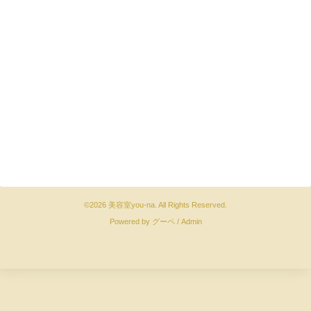
©2026
美容室you-na
. All Rights Reserved.
Powered by
グーペ
/
Admin