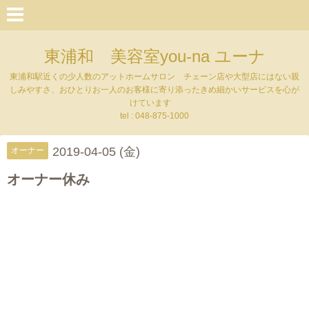
東浦和 美容室you-na ユーナ
東浦和駅近くの少人数のアットホームサロン チェーン店や大型店にはない親
しみやすさ、おひとりお一人のお客様に寄り添ったきめ細かいサービスを心が
けています
tel : 048-875-1000
2019-04-05 (金)
オーナー
オーナー休み