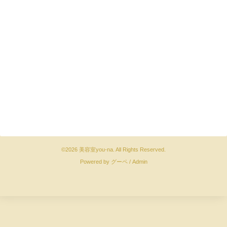
©2026
美容室you-na
. All Rights Reserved.
Powered by
グーペ
/
Admin