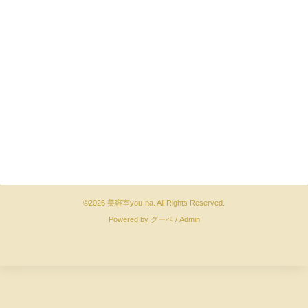
©2026
美容室you-na
. All Rights Reserved.
Powered by
グーペ
/
Admin