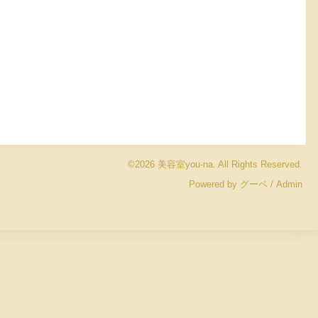
©2026
美容室you-na
. All Rights Reserved.
Powered by
グーペ
/
Admin