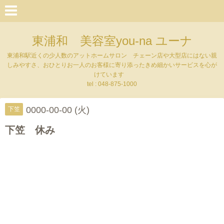
東浦和 美容室you-na ユーナ
東浦和駅近くの少人数のアットホームサロン チェーン店や大型店にはない親
しみやすさ、おひとりお一人のお客様に寄り添ったきめ細かいサービスを心が
けています
tel : 048-875-1000
0000-00-00 (火)
下笠
下笠 休み