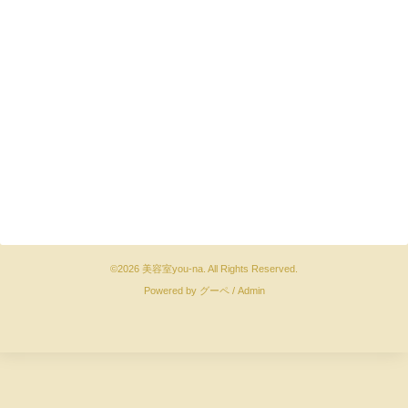
©2026
美容室you-na
. All Rights Reserved.
Powered by
グーペ
/
Admin