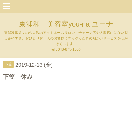
東浦和 美容室you-na ユーナ
東浦和駅近くの少人数のアットホームサロン チェーン店や大型店にはない親
しみやすさ、おひとりお一人のお客様に寄り添ったきめ細かいサービスを心が
けています
tel : 048-875-1000
2019-12-13 (金)
下笠
下笠 休み