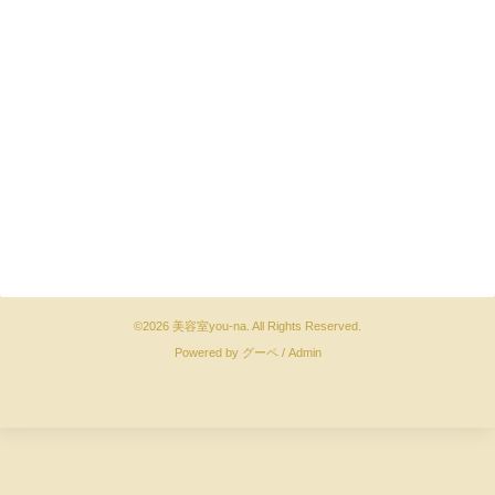
©2026
美容室you-na
. All Rights Reserved.
Powered by
グーペ
/
Admin