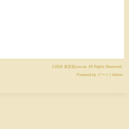
©2026
美容室you-na
. All Rights Reserved.
Powered by
グーペ
/
Admin