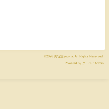
©2026
美容室you-na
. All Rights Reserved.
Powered by
グーペ
/
Admin