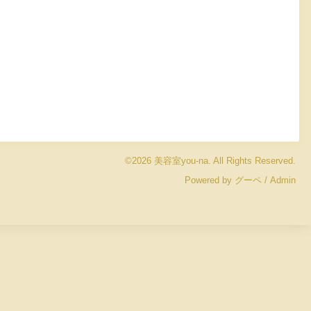
©2026
美容室you-na
. All Rights Reserved.
Powered by
グーペ
/
Admin