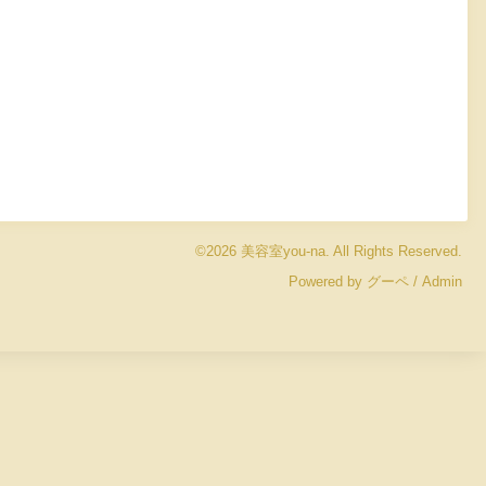
©2026
美容室you-na
. All Rights Reserved.
Powered by
グーペ
/
Admin