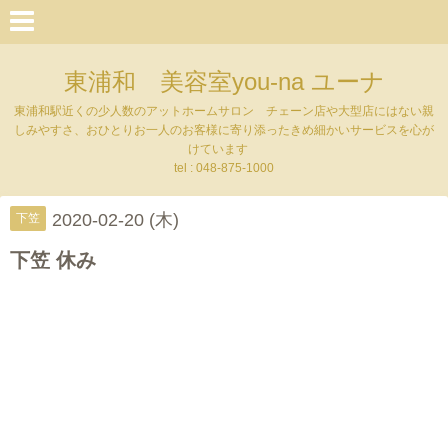
東浦和 美容室you-na ユーナ
東浦和駅近くの少人数のアットホームサロン チェーン店や大型店にはない親
しみやすさ、おひとりお一人のお客様に寄り添ったきめ細かいサービスを心が
けています
tel : 048-875-1000
2020-02-20 (木)
下笠
下笠 休み