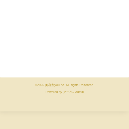
©2026
美容室you-na
. All Rights Reserved.
Powered by
グーペ
/
Admin