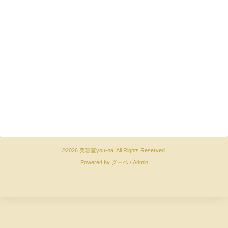
©2026
美容室you-na
. All Rights Reserved.
Powered by
グーペ
/
Admin