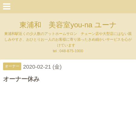
東浦和 美容室you-na ユーナ
東浦和駅近くの少人数のアットホームサロン チェーン店や大型店にはない親
しみやすさ、おひとりお一人のお客様に寄り添ったきめ細かいサービスを心が
けています
tel : 048-875-1000
2020-02-21 (金)
オーナー
オーナー休み