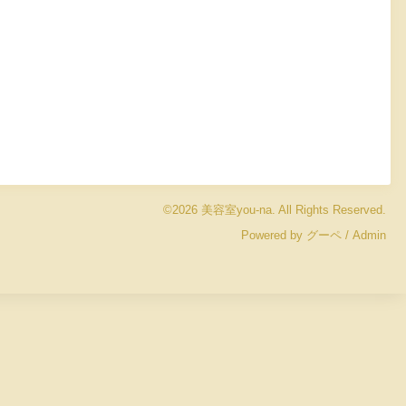
©2026
美容室you-na
. All Rights Reserved.
Powered by
グーペ
/
Admin