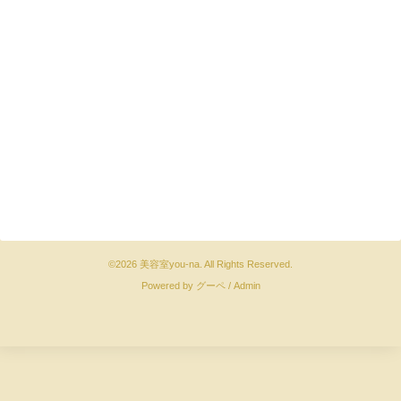
©2026
美容室you-na
. All Rights Reserved.
Powered by
グーペ
/
Admin