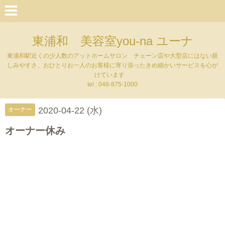
東浦和 美容室you-na ユーナ
東浦和駅近くの少人数のアットホームサロン チェーン店や大型店にはない親
しみやすさ、おひとりお一人のお客様に寄り添ったきめ細かいサービスを心が
けています
tel : 048-875-1000
2020-04-22 (水)
オーナー
オーナー休み