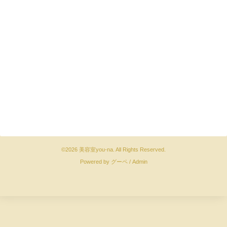
©2026
美容室you-na
. All Rights Reserved.
Powered by
グーペ
/
Admin