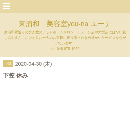
東浦和 美容室you-na ユーナ
東浦和駅近くの少人数のアットホームサロン チェーン店や大型店にはない親
しみやすさ、おひとりお一人のお客様に寄り添ったきめ細かいサービスを心が
けています
tel : 048-875-1000
2020-04-30 (木)
下笠
下笠 休み