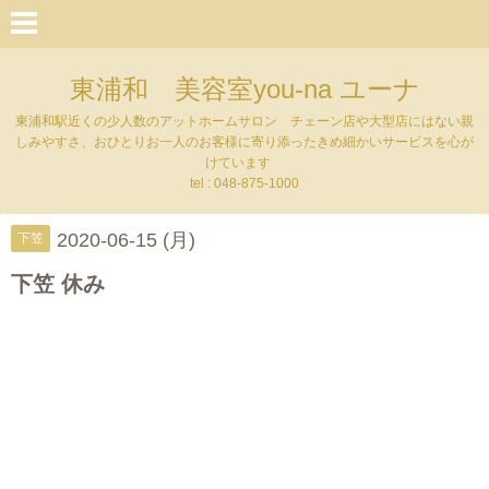
東浦和 美容室you-na ユーナ
東浦和駅近くの少人数のアットホームサロン チェーン店や大型店にはない親
しみやすさ、おひとりお一人のお客様に寄り添ったきめ細かいサービスを心が
けています
tel : 048-875-1000
2020-06-15 (月)
下笠
下笠 休み