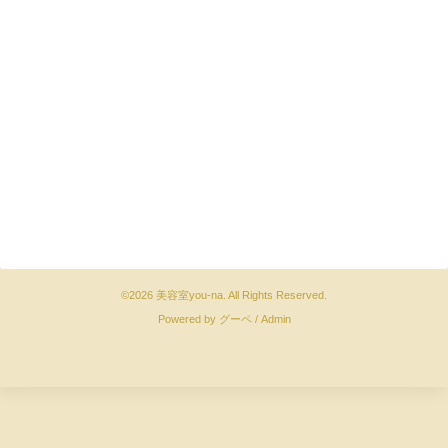
©2026
美容室you-na
. All Rights Reserved.
Powered by
グーペ
/
Admin