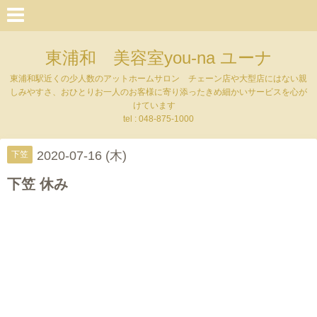
東浦和 美容室you-na ユーナ
東浦和駅近くの少人数のアットホームサロン チェーン店や大型店にはない親
しみやすさ、おひとりお一人のお客様に寄り添ったきめ細かいサービスを心が
けています
tel : 048-875-1000
2020-07-16 (木)
下笠
下笠 休み