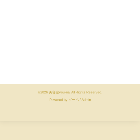
©2026
美容室you-na
. All Rights Reserved.
Powered by
グーペ
/
Admin