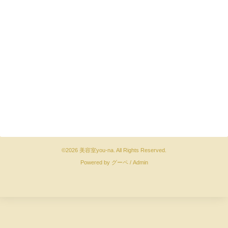
©2026
美容室you-na
. All Rights Reserved.
Powered by
グーペ
/
Admin