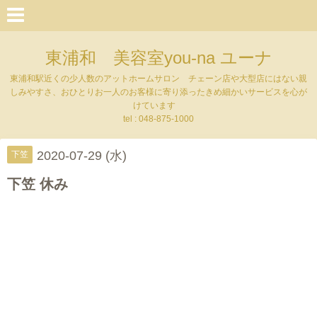
東浦和 美容室you-na ユーナ
東浦和駅近くの少人数のアットホームサロン チェーン店や大型店にはない親
しみやすさ、おひとりお一人のお客様に寄り添ったきめ細かいサービスを心が
けています
tel : 048-875-1000
2020-07-29 (水)
下笠
下笠 休み