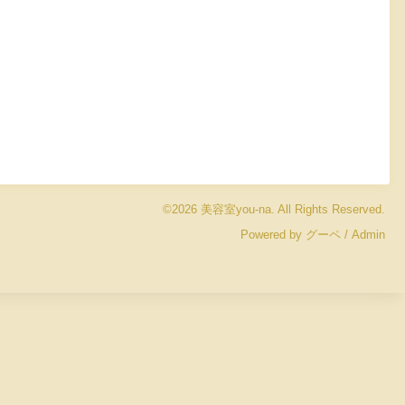
©2026
美容室you-na
. All Rights Reserved.
Powered by
グーペ
/
Admin