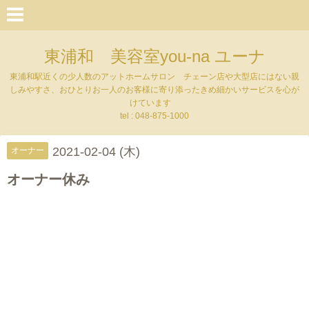
東浦和 美容室you-na ユーナ
東浦和駅近くの少人数のアットホームサロン チェーン店や大型店にはない親
しみやすさ、おひとりお一人のお客様に寄り添ったきめ細かいサービスを心が
けています
tel : 048-875-1000
2021-02-04 (木)
オーナー
オーナー休み