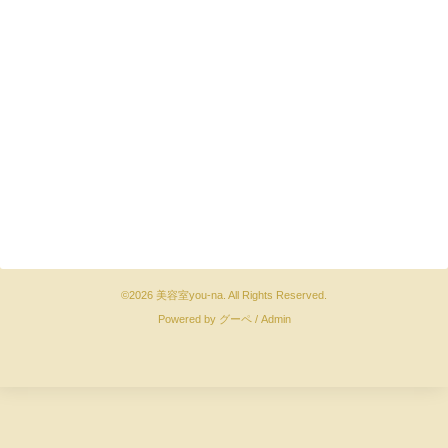
©2026
美容室you-na
. All Rights Reserved.
Powered by
グーペ
/
Admin