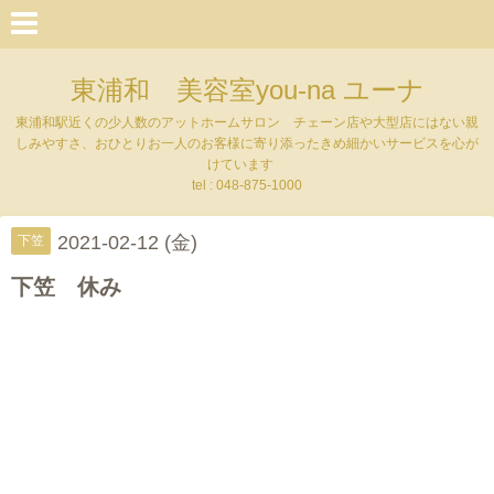
東浦和 美容室you-na ユーナ
東浦和駅近くの少人数のアットホームサロン チェーン店や大型店にはない親
しみやすさ、おひとりお一人のお客様に寄り添ったきめ細かいサービスを心が
けています
tel : 048-875-1000
2021-02-12 (金)
下笠
下笠 休み