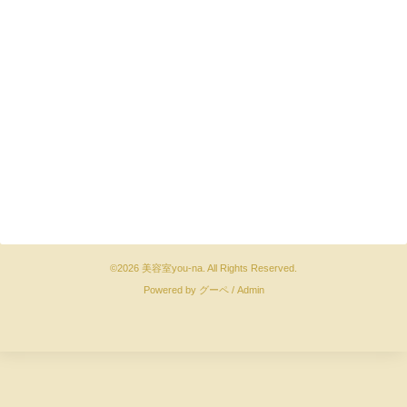
©2026
美容室you-na
. All Rights Reserved.
Powered by
グーペ
/
Admin