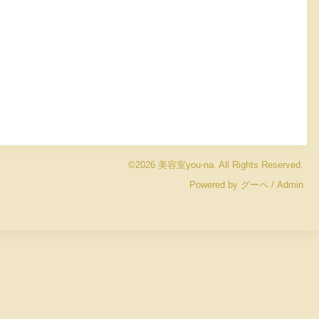
©2026
美容室you-na
. All Rights Reserved.
Powered by
グーペ
/
Admin