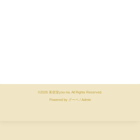
©2026
美容室you-na
. All Rights Reserved.
Powered by
グーペ
/
Admin