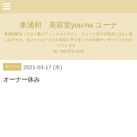
東浦和 美容室you-na ユーナ
東浦和駅近くの少人数のアットホームサロン チェーン店や大型店にはない親
しみやすさ、おひとりお一人のお客様に寄り添ったきめ細かいサービスを心が
けています
tel : 048-875-1000
2021-03-17 (水)
オーナー
オーナー休み