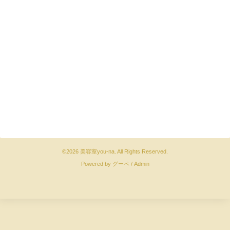
©2026
美容室you-na
. All Rights Reserved.
Powered by
グーペ
/
Admin