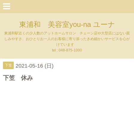
東浦和 美容室you-na ユーナ
東浦和駅近くの少人数のアットホームサロン チェーン店や大型店にはない親
しみやすさ、おひとりお一人のお客様に寄り添ったきめ細かいサービスを心が
けています
tel : 048-875-1000
2021-05-16 (日)
下笠
下笠 休み