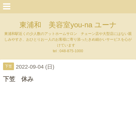
東浦和 美容室you-na ユーナ
東浦和駅近くの少人数のアットホームサロン チェーン店や大型店にはない親
しみやすさ、おひとりお一人のお客様に寄り添ったきめ細かいサービスを心が
けています
tel : 048-875-1000
2022-09-04 (日)
下笠
下笠 休み