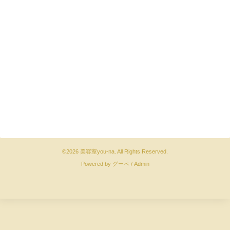
©2026
美容室you-na
. All Rights Reserved.
Powered by
グーペ
/
Admin