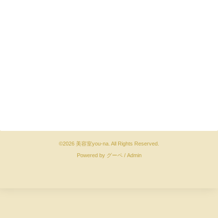
©2026
美容室you-na
. All Rights Reserved.
Powered by
グーペ
/
Admin