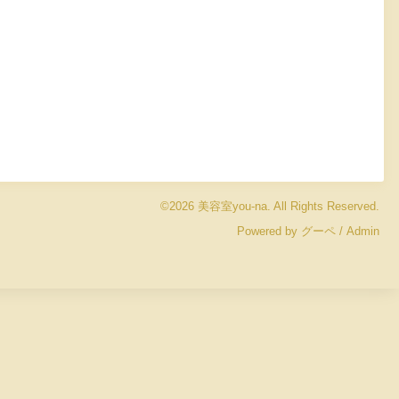
©2026
美容室you-na
. All Rights Reserved.
Powered by
グーペ
/
Admin