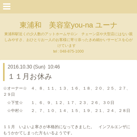
東浦和 美容室you-na ユーナ
東浦和駅近くの少人数のアットホームサロン チェーン店や大型店にはない親
しみやすさ、おひとりお一人のお客様に寄り添ったきめ細かいサービスを心が
けています
tel : 048-875-1000
2016.10.30 (Sun) 10:46
１１月お休み
☆オーナー☆ ４、８、１１、１３、１６、１８、２０、２５、２７、
２９日
☆下笠☆ １、６、９、１２、１７、２３、２６、３０日
☆中村☆ ２、７、１０、１４、１５、１９、２１、２４、２８日
１１月 いよいよ寒さが本格的になってきました。 インフルエンザに
もうかかてしまった方もいるようです。