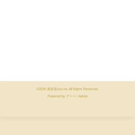
©2026
美容室you-na
. All Rights Reserved.
Powered by
グーペ
/
Admin