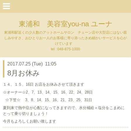
東浦和 美容室you-na ユーナ
東浦和駅近くの少人数のアットホームサロン チェーン店や大型店にはない親
しみやすさ、おひとりお一人のお客様に寄り添ったきめ細かいサービスを心が
けています
tel : 048-875-1000
2017.07.25 (Tue) 11:05
8月お休み
１４、１５、16日 お店をお休みさせて頂きます
☆オーナー☆2、7、13、14、15、16、22、24、28日
☆下笠☆ 3、8、14、15、16、21、23、25、31日
夏到来で熱中症が心配になってきますので、水分補給＋塩分をこまめに
とって乗り切りましょう！
今月もよろしくお願い致します