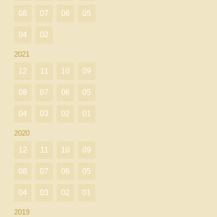
08
07
06
05
04
02
2021
12
11
10
09
08
07
06
05
04
03
02
01
2020
12
11
10
09
08
07
06
05
04
03
02
01
2019