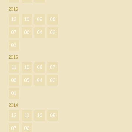
2016
12
10
09
08
07
06
04
02
01
2015
11
10
09
07
06
05
04
02
01
2014
12
11
10
08
07
06