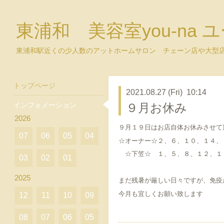
東浦和 美容室you-na 
東浦和駅近くの少人数のアットホームサロン チェーン店や大型
トップページ
2021.08.27 (Fri) 10:14
インフォメーション
９月お休み
2026
９月１９日はお店自体お休みさせて
07
06
05
04
☆オーナー☆２、６、１０、１４、
☆下笠☆ １、５、８、１２、１
03
02
01
2025
まだ残暑が厳しい日々ですが、免疫
今月も宜しくお願い致します
12
11
10
09
08
07
06
05