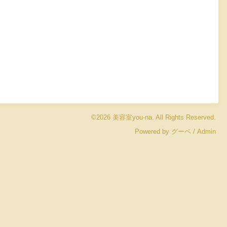
©2026
美容室you-na
. All Rights Reserved.
Powered by
グーペ
/
Admin