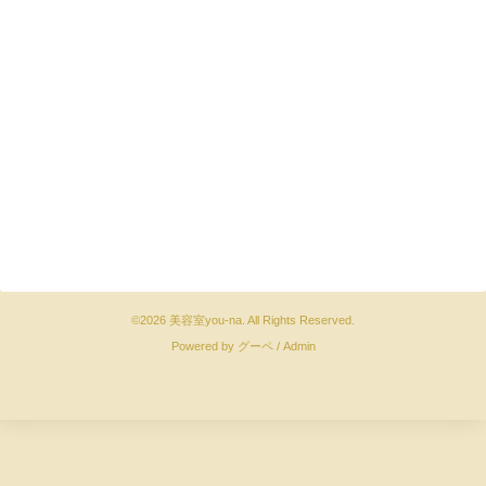
©2026
美容室you-na
. All Rights Reserved.
Powered by
グーペ
/
Admin