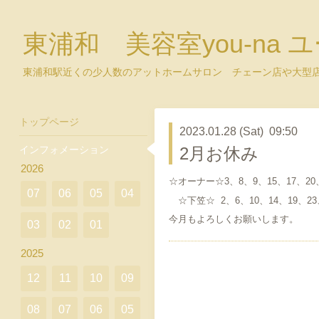
東浦和 美容室you-na 
東浦和駅近くの少人数のアットホームサロン チェーン店や大型
トップページ
2023.01.28 (Sat) 09:50
インフォメーション
2月お休み
2026
☆オーナー☆3、8、9、15、17、20
07
06
05
04
☆下笠☆ 2、6、10、14、19、23
今月もよろしくお願いします。
03
02
01
2025
12
11
10
09
08
07
06
05