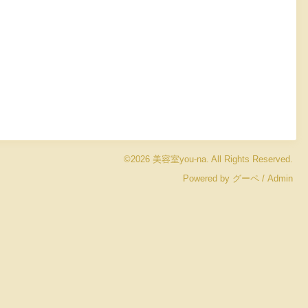
©2026
美容室you-na
. All Rights Reserved.
Powered by
グーペ
/
Admin