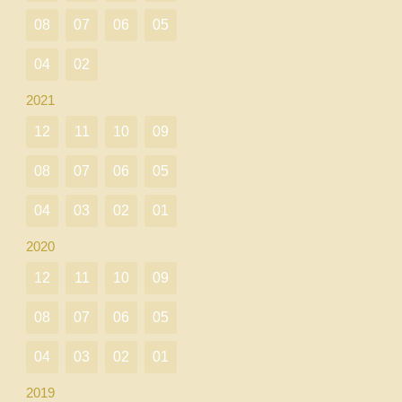
08
07
06
05
04
02
2021
12
11
10
09
08
07
06
05
04
03
02
01
2020
12
11
10
09
08
07
06
05
04
03
02
01
2019