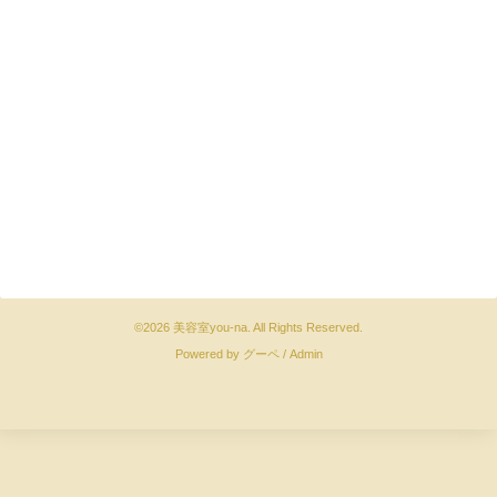
©2026
美容室you-na
. All Rights Reserved.
Powered by
グーペ
/
Admin