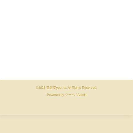
©2026
美容室you-na
. All Rights Reserved.
Powered by
グーペ
/
Admin