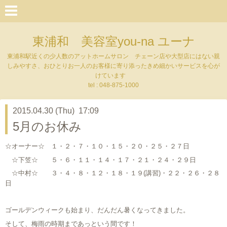
東浦和 美容室you-na ユーナ
東浦和駅近くの少人数のアットホームサロン チェーン店や大型店にはない親
しみやすさ、おひとりお一人のお客様に寄り添ったきめ細かいサービスを心が
けています
tel : 048-875-1000
2015.04.30 (Thu) 17:09
5月のお休み
☆オーナー☆ １・２・７・１０・１５・２０・２５・２７日
☆下笠☆ ５・６・１１・１４・１７・２１・２４・２９日
☆中村☆ ３・４・８・１２・１８・１９(講習)・２２・２６・２８
日
ゴールデンウィークも始まり、だんだん暑くなってきました。
そして、梅雨の時期まであっという間です！