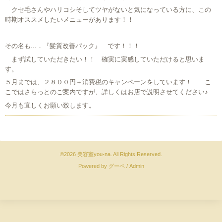
クセ毛さんやハリコシそしてツヤがないと気になっている方に、この
時期オススメしたいメニューがあります！！
その名も...．『髪質改善パック』 です！！！
まず試していただきたい！！ 確実に実感していただけると思いま
す。
５月までは、２８００円＋消費税のキャンペーンをしています！ こ
こではさらっとのご案内ですが、詳しくはお店で説明させてください♪
今月も宜しくお願い致します。
©2026
美容室you-na
. All Rights Reserved.
Powered by
グーペ
/
Admin